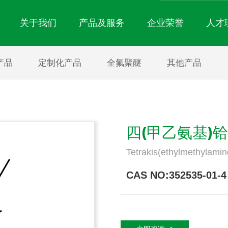
关于我们
产品及服务
企业荣誉
人才
产品
定制化产品
全氟聚醚
其他产品
公司简介
电子氟化液
定制化产品
公司新闻
企业文化
消防灭火产品
全氟聚醚
行业动态
精细氟化工产品
其他产品
四(甲乙氨基)
Tetrakis(ethylmethylami
CAS NO:352535-01-4