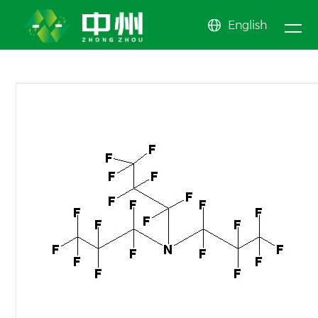
English
新闻
关于
产品
中心
公司新闻
我们
电子氟化
公司简介
定制化产
中心
行业动态
液
消防灭火
企业文化
品
全氟聚醚
News center
About us
产品
精细氟化
其他产品
Product center
工产品