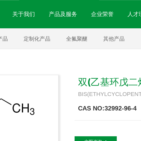
关于我们
产品及服务
企业荣誉
人才
产品
定制化产品
全氟聚醚
其他产品
公司简介
电子氟化液
定制化产品
公司新闻
企业文化
消防灭火产品
全氟聚醚
行业动态
精细氟化工产品
其他产品
双(乙基环戊二烯)
BIS(ETHYLCYCLOPENT
CAS NO:32992-96-4