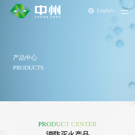
English
新闻
关于
产品
中心
公司新闻
我们
电子氟化
公司简介
定制化产
中心
行业动态
液
消防灭火
企业文化
品
全氟聚醚
News center
About us
产品中心
产品
精细氟化
其他产品
Product center
PRODUCTS
工产品
PRODUCT CENTER
消防灭火产品